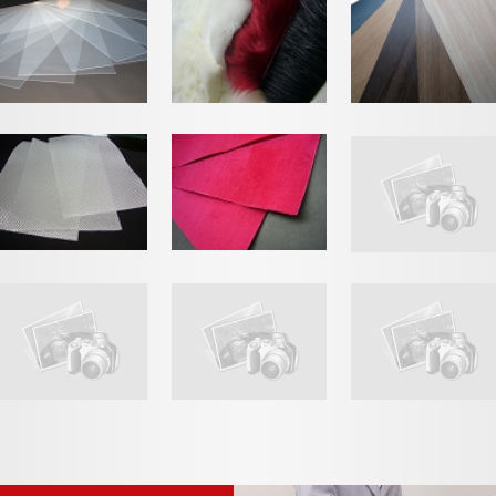
ポリオレフィン系透明
フェイクファー
建材壁紙 木目
エアーパッキン（プチプ
植毛
チ）