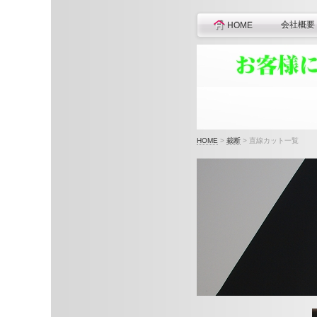
会社概要
HOME
HOME
>
裁断
>
直線カット一覧