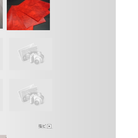
ＶＰ（ビニールペーパ
ー） ビ
ニールコート紙
塩ビ