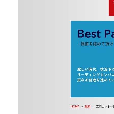
HOME
>
裁断
>
直線カット一