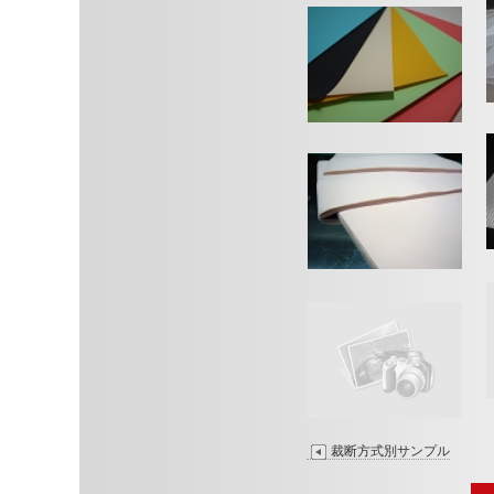
塩ビシート
コットン（綿）
裁断方式別サンプル